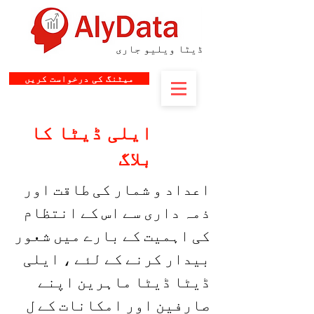
ڈیٹا ویلیو جاری
میٹنگ کی درخواست کریں
ایلی ڈیٹا کا
بلاگ
اعداد و شمار کی طاقت اور
ذمہ داری سے اس کے انتظام
کی اہمیت کے بارے میں شعور
بیدار کرنے کے لئے ، ایلی
ڈیٹا ڈیٹا ماہرین اپنے
صارفین اور امکانات کے ل