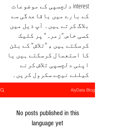
interest دلچسپی کے موضوعات
کے بارے میں باقاعدگی سے
بلاگ کرتے ہیں۔ آپ ذیل میں
کسی خاص "زمرہ" پر کلیک
کرسکتے ہیں ، "تلاش" کے بٹن
کا استعمال کرسکتے ہیں یا
اپنی دلچسپی تلاش کرنے
کیلئے نیچے سکرول کریں۔
AlyData Blog
No posts published in this
language yet